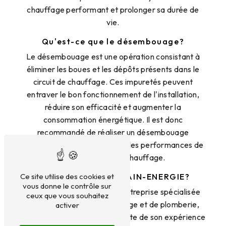
chauffage performant et prolonger sa durée de
vie.
Qu'est-ce que le désembouage?
Le désembouage est une opération consistant à
éliminer les boues et les dépôts présents dans le
circuit de chauffage. Ces impuretés peuvent
entraver le bon fonctionnement de l'installation,
réduire son efficacité et augmenter la
consommation énergétique. Il est donc
recommandé de réaliser un désembouage
régulièrement pour optimiser les performances de
votre système de chauffage.
Pourquoi choisir 2M AIN-ENERGIE?
Ce site utilise des cookies et
vous donne le contrôle sur
2M AIN-ENERGIE est une entreprise spécialisée
ceux que vous souhaitez
dans les services de chauffage et de plomberie,
activer
située à Bourg-en-Bresse. Forte de son expérience