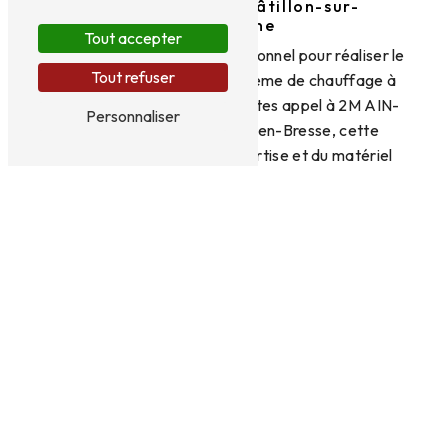
désembouage à Châtillon-sur-
Chalaronne
Tout accepter
Si vous recherchez un professionnel pour réaliser le
Tout refuser
désembouage de votre système de chauffage à
Châtillon-sur-Chalaronne, faites appel à 2M AIN-
Personnaliser
ENERGIE. Située à Bourg-en-Bresse, cette
entreprise dispose de l'expertise et du matériel
nécessaires pour effectuer cette opération en
toute sécurité et efficacité. En contactant 2M
AIN-ENERGIE, vous êtes assuré de bénéficier d'un
service de qualité et d'un résultat optimal pour
votre installation de chauffage.
N'hésitez pas à contacter 2M AIN-ENERGIE au
0322937004 pour obtenir un devis personnalisé et
planifier le désembouage de votre système de
chauffage à Châtillon-sur-Chalaronne. Profitez
d'une expertise professionnelle pour garantir le bon
fonctionnement de votre installation et améliorer