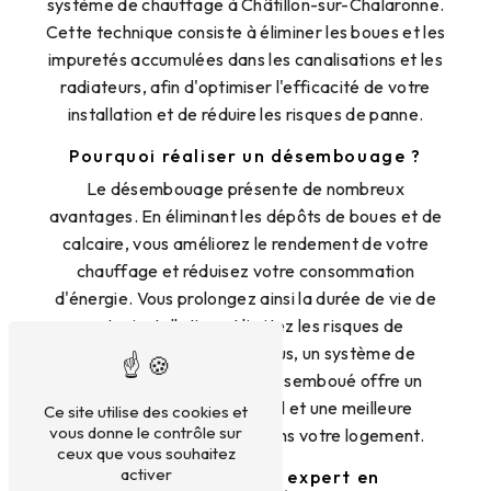
système de chauffage à Châtillon-sur-Chalaronne.
Cette technique consiste à éliminer les boues et les
impuretés accumulées dans les canalisations et les
radiateurs, afin d'optimiser l'efficacité de votre
installation et de réduire les risques de panne.
Pourquoi réaliser un désembouage ?
Le désembouage présente de nombreux
avantages. En éliminant les dépôts de boues et de
calcaire, vous améliorez le rendement de votre
chauffage et réduisez votre consommation
d'énergie. Vous prolongez ainsi la durée de vie de
votre installation et limitez les risques de
dysfonctionnement. De plus, un système de
chauffage parfaitement désemboué offre un
confort thermique optimal et une meilleure
Ce site utilise des cookies et
vous donne le contrôle sur
répartition de la chaleur dans votre logement.
ceux que vous souhaitez
activer
2M AIN-ENERGIE : expert en