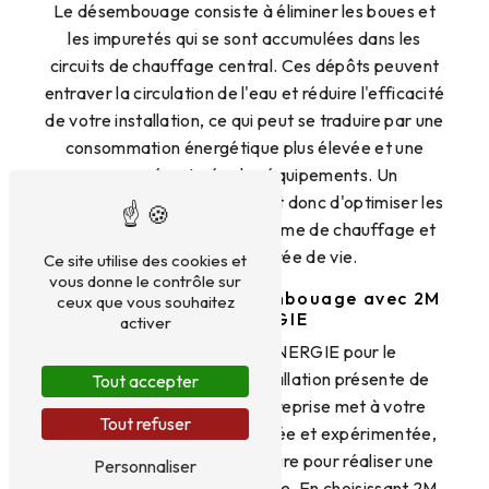
Le désembouage consiste à éliminer les boues et
les impuretés qui se sont accumulées dans les
circuits de chauffage central. Ces dépôts peuvent
entraver la circulation de l'eau et réduire l'efficacité
de votre installation, ce qui peut se traduire par une
consommation énergétique plus élevée et une
usure prématurée des équipements. Un
désembouage régulier permet donc d'optimiser les
performances de votre système de chauffage et
de prolonger sa durée de vie.
Ce site utilise des cookies et
vous donne le contrôle sur
Les avantages du désembouage avec 2M
ceux que vous souhaitez
AIN-ENERGIE
activer
Faire appel à 2M AIN-ENERGIE pour le
désembouage de votre installation présente de
Tout accepter
nombreux avantages. L'entreprise met à votre
Tout refuser
disposition une équipe qualifiée et expérimentée,
équipée du matériel nécessaire pour réaliser une
Personnaliser
intervention efficace et rapide. En choisissant 2M