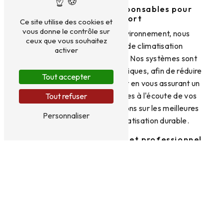
Des solutions éco-responsables pour
votre confort
Ce site utilise des cookies et
vous donne le contrôle sur
Engagés en faveur de l'environnement, nous
ceux que vous souhaitez
proposons des solutions de climatisation
activer
respectueuses de la planète. Nos systèmes sont
conçus pour être éco-énergétiques, afin de réduire
Tout accepter
votre empreinte carbone tout en vous assurant un
confort optimal. Nous sommes à l'écoute de vos
Tout refuser
besoins et nous vous conseillons sur les meilleures
Personnaliser
options en matière de climatisation durable.
Un service client réactif et professionnel
Chez 2M AIN-ENERGIE, la satisfaction de nos
clients est notre priorité. Notre équipe est
disponible pour répondre à toutes vos questions et
vous fournir des conseils personnalisés en matière
de climatisation. Nous intervenons dans les
meilleurs délais pour garantir le bon