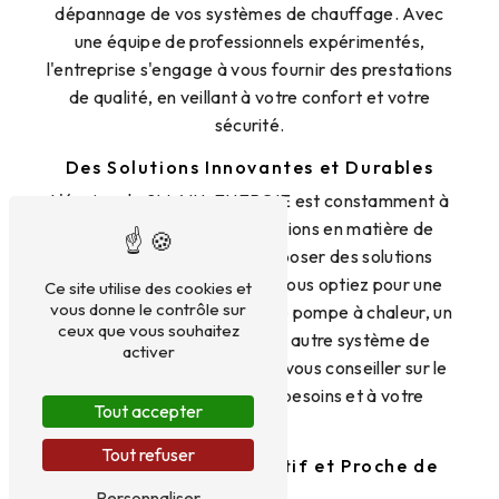
dépannage de vos systèmes de chauffage. Avec
une équipe de professionnels expérimentés,
l'entreprise s'engage à vous fournir des prestations
de qualité, en veillant à votre confort et votre
sécurité.
Des Solutions Innovantes et Durables
L'équipe de 2M AIN-ENERGIE est constamment à
l'affût des dernières innovations en matière de
chauffage afin de vous proposer des solutions
modernes et durables. Que vous optiez pour une
Ce site utilise des cookies et
vous donne le contrôle sur
chaudière à condensation, une pompe à chaleur, un
ceux que vous souhaitez
chauffe-eau solaire ou tout autre système de
activer
chauffage, l'entreprise saura vous conseiller sur le
choix le plus adapté à vos besoins et à votre
Tout accepter
budget.
Tout refuser
Un Service Client Réactif et Proche de
Vous
Personnaliser