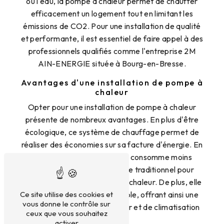
ou l'eau, la pompe à chaleur permet de chauffer
efficacement un logement tout en limitant les
émissions de CO2. Pour une installation de qualité
et performante, il est essentiel de faire appel à des
professionnels qualifiés comme l'entreprise 2M
AIN-ENERGIE située à Bourg-en-Bresse.
Avantages d'une installation de pompe à
chaleur
Opter pour une installation de pompe à chaleur
présente de nombreux avantages. En plus d'être
écologique, ce système de chauffage permet de
réaliser des économies sur sa facture d'énergie. En
effet, une pompe à chaleur consomme moins
d'électricité qu'un chauffage traditionnel pour
produire la même quantité de chaleur. De plus, elle
Ce site utilise des cookies et
peut également être réversible, offrant ainsi une
vous donne le contrôle sur
solution de chauffage en hiver et de climatisation
ceux que vous souhaitez
en été.
activer