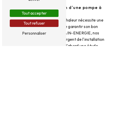
Processus d'installation d'une pompe à
chaleur
Tout accepter
L'installation d'une pompe à chaleur nécessite une
Tout refuser
expertise technique afin de garantir son bon
fonctionnement. Chez 2M AIN-ENERGIE, nos
Personnaliser
professionnels qualifiés se chargent de l'installation
de A à Z. Ils réalisent tout d'abord une étude
préalable de votre habitation pour déterminer le
type de pompe à chaleur le plus adapté à vos
besoins et à la configuration de votre maison.
Ensuite, ils procèdent à l'installation de l'unité
intérieure et extérieure, ainsi que des divers
composants nécessaires au bon fonctionnement du
système.
Entretien et réparation des pompes à
chaleur
Une fois l'installation effectuée, il est essentiel