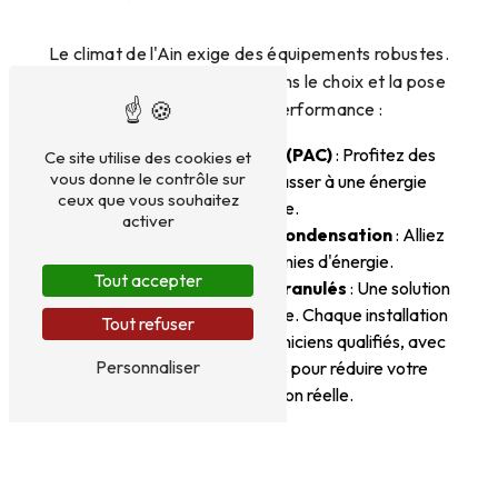
Le climat de l'Ain exige des équipements robustes.
Nous vous accompagnons dans le choix et la pose
de systèmes haute performance :
Pompes à chaleur (PAC)
: Profitez des
Ce site utilise des cookies et
vous donne le contrôle sur
aides de l'État pour passer à une énergie
ceux que vous souhaitez
propre.
activer
Chaudières gaz à condensation
: Alliez
confort et économies d'énergie.
Tout accepter
Chauffage bois et granulés
: Une solution
écologique et chaleureuse. Chaque installation
Tout refuser
est réalisée par nos techniciens qualifiés, avec
Personnaliser
un paramétrage précis pour réduire votre
consommation réelle.
DÉPANNAGE DE CHAUFFAGE À
PÉRONNAS (01960)